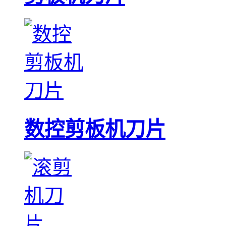
数控剪板机刀片