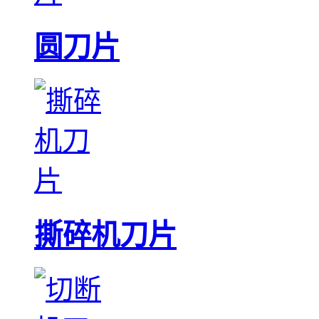
圆刀片
撕碎机刀片