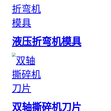
液压折弯机模具
双轴撕碎机刀片