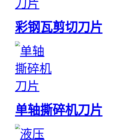
彩钢瓦剪切刀片
单轴撕碎机刀片