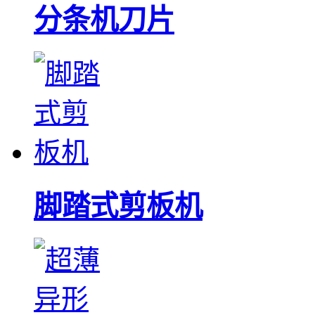
分条机刀片
脚踏式剪板机