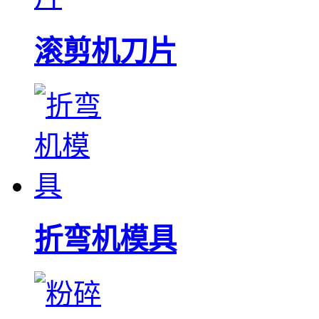
滚剪机刀片
折弯机模具