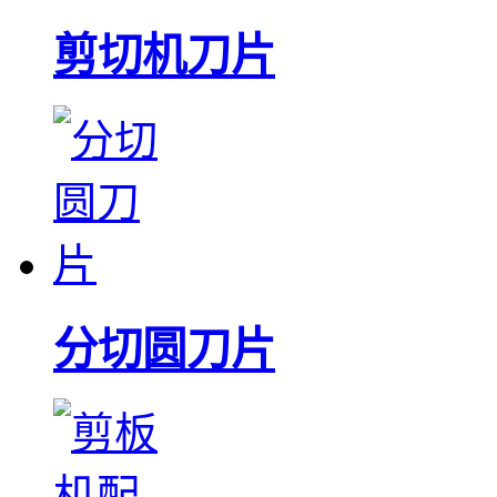
剪切机刀片
分切圆刀片