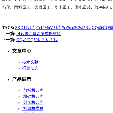
石化、国机重工、太原重工、华电重工、湘电重装、隆基磁电
TAGS:
SKD11刀片
Cr12MoV刀片
7cr7mo2v2si刀片
GQ40/G
上一篇:
可转位刀具涂层成份材料
下一篇:
GQ40/GQ50切断机刀片
文章中心
技术文献
行业动态
产品展示
剪板机刀片
粉碎机刀片
分切机刀片
折弯机模具