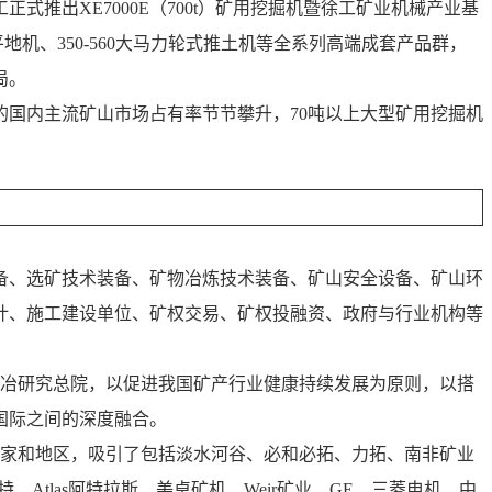
式推出XE7000E（700t）矿用挖掘机暨徐工矿业机械产业基
力平地机、350-560大马力轮式推土机等全系列高端成套产品群，
局。
国内主流矿山市场占有率节节攀升，70吨以上大型矿用挖掘机
备、选矿技术装备、矿物冶炼技术装备、矿山安全设备、矿山环
计、施工建设单位、矿权交易、矿权投融资、政府与行业机构等
矿冶研究总院，以促进我国矿产行业健康持续发展为原则，以搭
国际之间的深度融合。
国家和地区，吸引了包括淡水河谷、必和必拓、力拓、南非矿业
特、Atlas阿特拉斯、美卓矿机、Weir矿业、GE、三菱电机、中