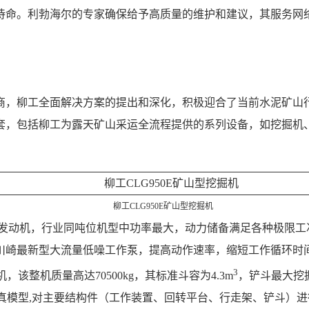
待命。利勃海尔的专家确保给予高质量的维护和建议，其服务网
应商，柳工全面解决方案的提出和深化，积极迎合了当前水泥矿山
套，包括柳工为露天矿山采运全流程提供的系列设备，如挖掘机
柳工CLG950E矿山型挖掘机
M11发动机，行业同吨位机型中功率最大，动力储备满足各种极限
川崎最新型大流量低噪工作泵，提高动作速率，缩短工作循环时
3
该整机质量高达70500kg，其标准斗容为4.3m
，铲斗最大挖掘
态仿真模型,对主要结构件（工作装置、回转平台、行走架、铲斗