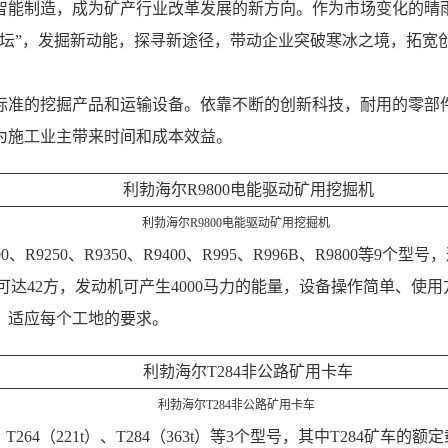
能制造，成为矿产行业改革发展的新方向。作为市场变化的晴雨表，
坛”，发掘新动能，探寻新途径，带动企业突破寒冰之境，拓宽
标准的挖掘产品和运输设备。依靠不断的创新科技，耐用的零部
为施工业主带来时间和成本效益。
利勃海尔R9800电能驱动矿用挖掘机
0、R9250、R9350、R9400、R995、R996B、R980
容量可达42方，发动机可产生4000马力的能量，设备操作简单、
，适应每个工地的要求。
利勃海尔T284非公路矿用卡车
T264（221t）、T284（363t）等3个型号，其中T284矿