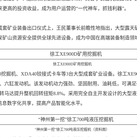
更高的投资收益，成为用户运营的“一代神车，抓钱利器”。
成套矿业装备出口仪式上，王民董事长前瞻性地指出，大型露天矿
家矿山资源安全提供全球先进设备，成为中国在高端装备制造领
徐工XE900D矿用挖掘机
370挖掘机、XDA40铰接式卡车等3台大型成套矿业设备。徐工
空空中冷、六缸发动机。该发动机动力强劲、坚固耐用、油耗低，可
回转马达提升整机回转扭矩8.8%。采用完全自主开发设计的大型
器信息数字化共享，提高产品智能化水平。
“神州第一挖”徐工700吨液压挖掘机（资料图）