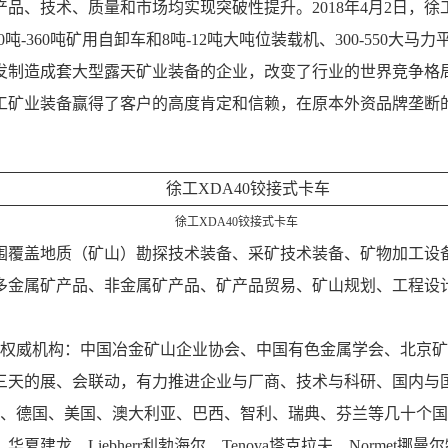
技术、质量和市场均实现突破性提升。2018年4月2日，徐工正
吨-360吨矿用自卸车和8吨-12吨大吨位装载机、300-550大马
发制造成套大型露天矿业装备的企业，改变了行业的世界竞争格
工矿业装备赢得了客户的高度肯定和信赖，在原本外资品牌垄断的
徐工XDA40铰接式卡车
围覆盖地质（矿山）勘探技术装备、采矿技术装备、矿物加工设
多金属矿产品、非金属矿产品、矿产品贸易、矿山规划、工程设
行业权威机构：中国冶金矿山企业协会、中国有色金属学会、北京
三天的展、会联动，有力推进企业与厂商、技术与科研、国内与
中国、德国、美国、澳大利亚、巴西、智利、瑞典、芬兰等几十个
、Liebherr利勃海尔、Tenova塔克拉夫、Normet挪曼尔