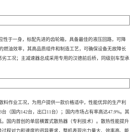
适应性于一身，标配先进的齿轮箱，具备最佳的液压回路，可降
佳的燃油效率，其高品质组件和制造工艺，可确保设备无故障长
区恶劣工况；主减速器总成采用专用的汉德前后桥，同级别车型承
类散料作业工况，为用户提供一款价格适中，性能优异的生产利
台（国内142台，出口11台）；国内市场占有率高达47.9%。其
低。国内首创的单层横置式散热器（专利技术）。散热性能提升
铲装过程对力和速度的迥异要求，整机表现出力量大、效率高、能