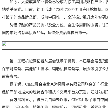
如今，大型成套矿业装备已经成为徐工集团战略性产业，产品、
地奠基仪式。目前，徐工形成了70吨-700吨矿用液压挖掘机、90
打破了外资品牌垄断，成为中国唯一、全球极少数几家能够研
凭借卓越的产品品质以及全方位、全生命周期的服务，徐
国内市场占有率接近50%，超过外资品牌位居第一。
第一工程机械网记者从展会现场了解到，本届展会展品范
保节能设备、其他矿山技术、辅助机械设备等，展会吸引了众
前来参展。
据了解，CIME展会由北京海闻展览有限公司联合矿产
建矿产领域最大的经贸合作和技术交流平台为宗旨，通过为期
官方资料显示，该展会自举办以来，CIME汇聚了来自
展团、五矿有色、鞍钢矿业、招金矿业、河钢矿业、首钢矿业、华夏建龙