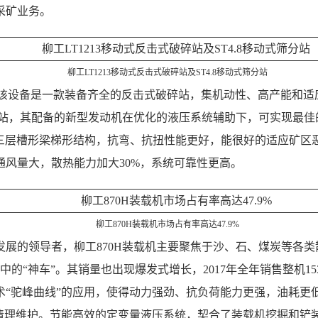
采矿业务。
柳工LT1213移动式反击式破碎站及ST4.8移动式筛分站
站，该设备是一款装备齐全的反击式破碎站，集机动性、高产能和
式筛分站，其配备的新型发动机在优化的液压系统辅助下，可实现最
/三层槽形梁梯形结构，抗弯、抗扭性能更好，能很好的适应矿
风量大，散热能力加大30%，系统可靠性更高。
柳工870H装载机市场占有率高达47.9%
展的领导者，柳工870H装载机主要聚焦于沙、石、煤炭等各
的“神车”。其销量也出现爆发式增长，2017年全年销售整机153
术“驼峰曲线”的应用，使得动力强劲、抗负荷能力更强，油耗更
更容易清理维护。节能高效的定变量液压系统，契合了装载机挖掘和