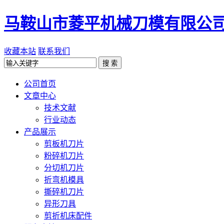
马鞍山市菱平机械刀模有限公
收藏本站
联系我们
公司首页
文章中心
技术文献
行业动态
产品展示
剪板机刀片
粉碎机刀片
分切机刀片
折弯机模具
撕碎机刀片
异形刀具
剪折机床配件