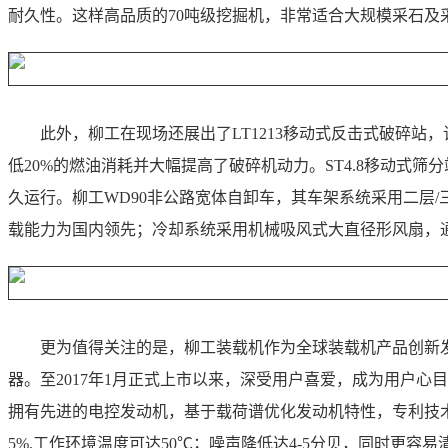
耐久性。这样高品质的70吨级挖掘机，非常适合大规模采石及
此外，柳工在现场还展出了LT1213移动式反击式破碎
低20%的燃油消耗并大幅提高了破碎机动力。ST4.8移动
久运行。柳工WD90非公路宽体自卸车，其车架系统采用二层
载能力为国内领先；冷却系统采用机械吸风式大直径形风扇，通
更为值得关注的是，柳工装载机作为全球装载机产品创新发
器。至2017年1月正式上市以来，深受用户喜爱，成为用户心目中
拥有先进的电控发动机，基于载荷谱优化发动机特性，专利技
5%,工作环境温度可达50℃；噪声降低达4-5分贝，同时