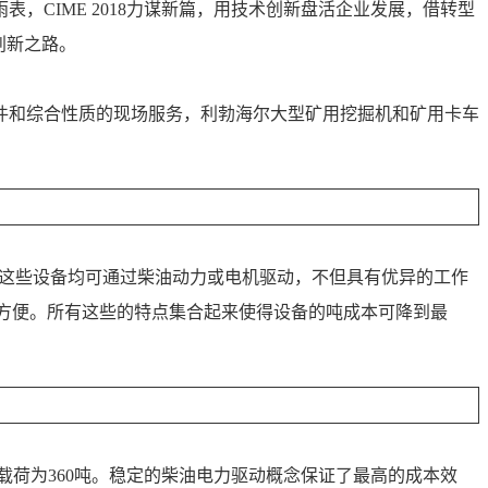
CIME 2018力谋新篇，用技术创新盘活企业发展，借转型
创新之路。
件和综合性质的现场服务，利勃海尔大型矿用挖掘机和矿用卡车
0等9个型号，这些设备均可通过柴油动力或电机驱动，不但具有优异的工作
使用方便。所有这些的特点集合起来使得设备的吨成本可降到最
车的额定载荷为360吨。稳定的柴油电力驱动概念保证了最高的成本效