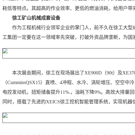
耗低等特点。其超高的作业效率、更低的燃油消耗，给用户带来
徐工矿山机械成套设备
作为工程机械行业领军企业的掌门人，前不久在徐工大型
工集团一定要在这一领域率先突破，打破外资品牌垄断，为国
本次展会期间，徐工在现场展出了XE900D（90t）及XE
（CumminsQSX15）直喷、4冲程、水冷、涡轮增压、
电控发动机，扭矩储备提升11%.，油耗下降9%。高效大排量
同时，搭载了先进的XEICS徐工挖机智能管理系统，实现机