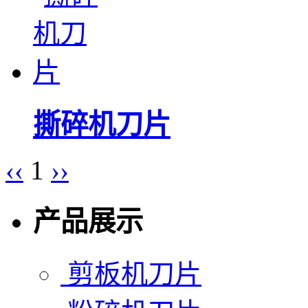
撕碎机刀片
‹‹
1
››
产品展示
剪板机刀片