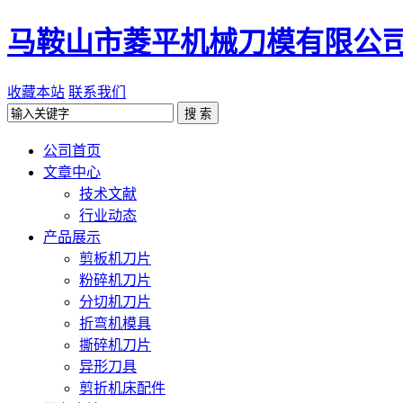
马鞍山市菱平机械刀模有限公
收藏本站
联系我们
公司首页
文章中心
技术文献
行业动态
产品展示
剪板机刀片
粉碎机刀片
分切机刀片
折弯机模具
撕碎机刀片
异形刀具
剪折机床配件